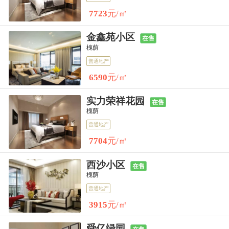
7723
元/㎡
紫薇阁,济南紫薇阁房价,楼盘怎么样
金鑫苑小区
在售
槐荫
普通地产
6590
元/㎡
实力荣祥花园
在售
槐荫
普通地产
7704
元/㎡
西沙小区
在售
槐荫
普通地产
3915
元/㎡
舜亿绿园