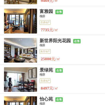
9469
元/㎡
富雅园
在售
槐荫
普通地产
7735
元/㎡
新世界阳光花园
在售
槐荫
教育地产
25000
元/㎡
景绿苑
在售
槐荫
普通地产
8497
元/㎡
怡心苑
在售
槐荫