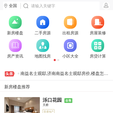
全国
融创·观澜府邸,济南融创·观澜府邸房价,楼盘怎么样
新房楼盘
二手房源
出租房源
房屋装修
紫薇阁,济南紫薇阁房价,楼盘怎么样
房产资讯
地图找房
小区大全
房贷计算
地平西棠观樾,济南地平西棠观樾房价,楼盘怎么样
南益名士观邸,济南南益名士观邸房价,楼盘怎么样
新房楼盘推荐
济高海棠郡,济南济高海棠郡房价,楼盘怎么样
泺口花园
在售
天桥
融创·观澜府邸,济南融创·观澜府邸房价,楼盘怎么样
普通地产