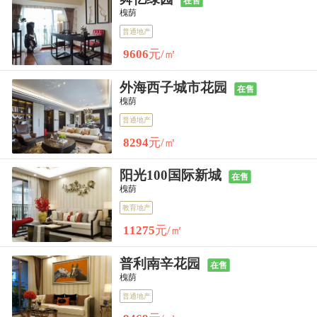
在售
槐荫
普通地产
9606
元/㎡
外海西子城市花园
在售
槐荫
普通地产
8294
元/㎡
阳光100国际新城
在售
槐荫
教育地产
11275
元/㎡
普利南辛花园
在售
槐荫
普通地产