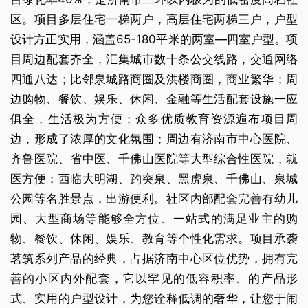
区。项目多层住宅一梯两户，高层住宅两梯三户，户型
设计方正实用，涵盖65-180平米的两室—四室户型。项
目周边配套齐全，汇集城市数十条公交线路，交通网络
四通八达；比邻泉城路商圈及洪楼商圈，商业繁华；周
边购物、餐饮、娱乐、休闲、金融等生活配套设施一应
俱全，生活极为方便；众多优质教育资源遍布项目周
边，形成了浓厚的文化氛围；周边有济南市中心医院、
齐鲁医院、省中医、千佛山医院等大型综合性医院，就
医方便；西临大明湖、趵突泉、黑虎泉、千佛山、泉城
公园等名胜景点，出游便利。社区内部配套完善有幼儿
园、大型商场等能够全方位、一站式的满足业主的购
物、餐饮、休闲、娱乐、教育等个性化需求。项目承袭
茗筑系列产品的经典，占据济南中心区位优势，拥有完
善的小区内外配套，它以罕见的低容积率、的产品形
式、实用的户型设计，为您诠释低调的奢华，让您于闹