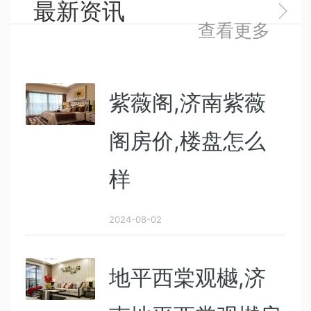
最新资讯
查看更多
紫薇阁,济南紫薇
阁房价,楼盘怎么
样
2024-08-02
地平西棠观樾,济