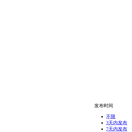
发布时间
不限
3天内发布
7天内发布