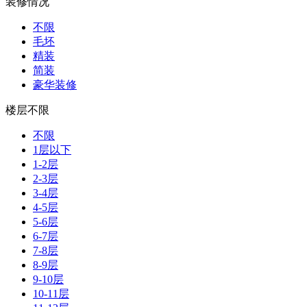
装修情况
不限
毛坯
精装
简装
豪华装修
楼层不限
不限
1层以下
1-2层
2-3层
3-4层
4-5层
5-6层
6-7层
7-8层
8-9层
9-10层
10-11层