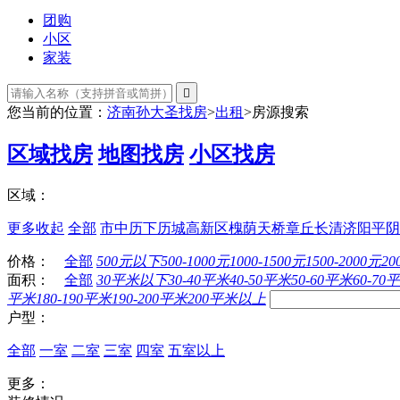
团购
小区
家装

您当前的位置：
济南孙大圣找房
>
出租
>
房源搜索
区域找房
地图找房
小区找房
区域：
更多
收起
全部
市中
历下
历城
高新区
槐荫
天桥
章丘
长清
济阳
平阴
价格：
全部
500元以下
500-1000元
1000-1500元
1500-2000元
20
面积：
全部
30平米以下
30-40平米
40-50平米
50-60平米
60-70
平米
180-190平米
190-200平米
200平米以上
户型：
全部
一室
二室
三室
四室
五室以上
更多：