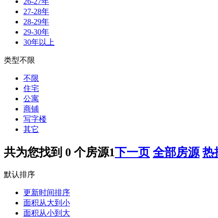
26-27年
27-28年
28-29年
29-30年
30年以上
类型不限
不限
住宅
公寓
商铺
写字楼
其它
共为您找到
0
个房源
1
下一页
全部房源
热
默认排序
更新时间排序
面积从大到小
面积从小到大