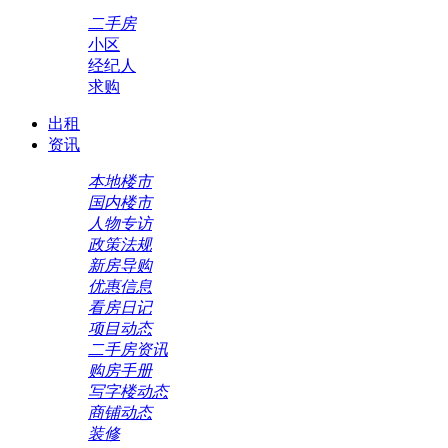
二手房
小区
经纪人
求购
出租
资讯
本地楼市
国内楼市
人物专访
政策法规
新房导购
优惠信息
看房日记
项目动态
二手房资讯
购房手册
写字楼动态
商铺动态
装修