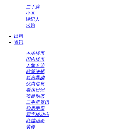
二手房
小区
经纪人
求购
出租
资讯
本地楼市
国内楼市
人物专访
政策法规
新房导购
优惠信息
看房日记
项目动态
二手房资讯
购房手册
写字楼动态
商铺动态
装修