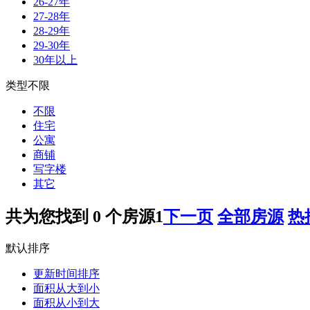
26-27年
27-28年
28-29年
29-30年
30年以上
类型不限
不限
住宅
公寓
商铺
写字楼
其它
共为您找到
0
个房源
1
下一页
全部房源
热
默认排序
更新时间排序
面积从大到小
面积从小到大