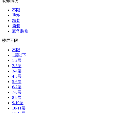
装修情况
不限
毛坯
精装
简装
豪华装修
楼层不限
不限
1层以下
1-2层
2-3层
3-4层
4-5层
5-6层
6-7层
7-8层
8-9层
9-10层
10-11层