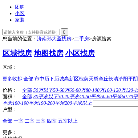
团购
小区
家装

您当前的位置：
济南孙大圣找房
>
二手房
>
房源搜索
区域找房
地图找房
小区找房
区域：
更多
收起
全部
市中
历下
历城
高新区
槐荫
天桥
章丘
长清
济阳
平阴
价格：
全部
50万以下
50-60万
60-80万
80-100万
100-120万
120-
面积：
全部
30平米以下
30-40平米
40-50平米
50-60平米
60-70
平米
180-190平米
190-200平米
200平米以上
户型：
全部
一室
二室
三室
四室
五室以上
更多：