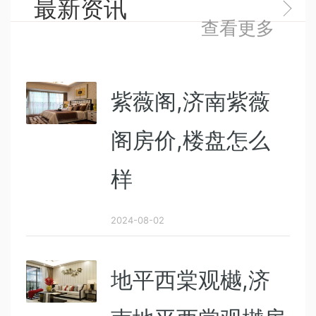
最新资讯
查看更多
紫薇阁,济南紫薇
阁房价,楼盘怎么
样
2024-08-02
地平西棠观樾,济