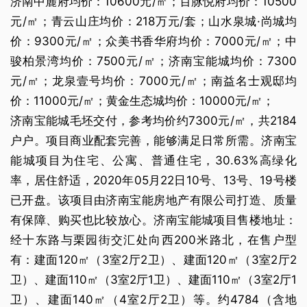
济南中麓府均价：10600元/㎡；百脉悦府均价：10500
元/㎡；青云山庄均价：218万元/套；山水泉城·尚城均
价：9300元/㎡；众美书香华府均价：7000元/㎡；中
骏柏景湾均价：7500元/㎡；济南宝能城均价：7300
元/㎡；龙泉壹号均价：7000元/㎡；南益名士观邸均
价：11000元/㎡；黄金生态城均价：10000元/㎡；
济南宝能城毛坯交付，参考均价约7300元/㎡，共2184
户户。项目商业配套完善，能够满足日常所需。济南宝
能城项目为住宅、公寓、普通住宅，30.63%高绿化
率，居住舒适，2020年05月22日10号、13号、19号楼
已开盘。该项目由济南宝能房地产有限公司打造、质量
有保障、购买也比较放心。济南宝能城项目售楼地址：
经十东路与栗园街交汇处向西200米路北，在售户型
有：建面120㎡（3室2厅2卫）、建面120㎡（3室2厅2
卫）、建面110㎡（3室2厅1卫）、建面110㎡（3室2厅1
卫）、建面140㎡（4室2厅2卫）等。约4784（含地